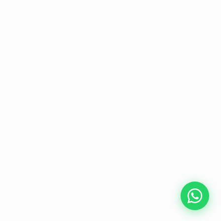
Formas de Pago
Atención
Lunes a Viernes
08:00 a 19:00 Hs.
Sábados
08:00 a 15:00 Hs.
24/7
Solo clientes