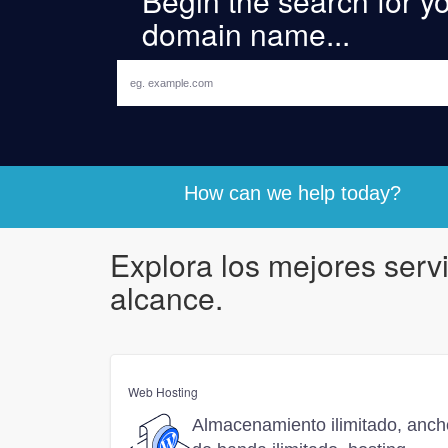
Begin the search for yo
domain name...
How can we help today?
Explora los mejores serv
alcance.
Web Hosting
Almacenamiento ilimitado, anch