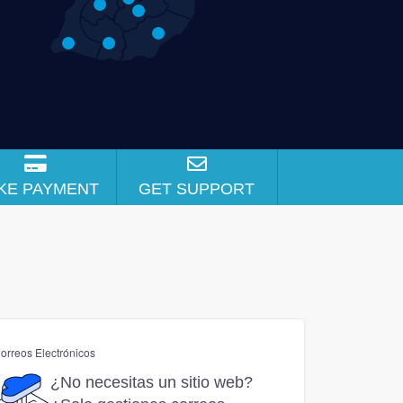
KE PAYMENT
GET SUPPORT
orreos Electrónicos
¿No necesitas un sitio web?