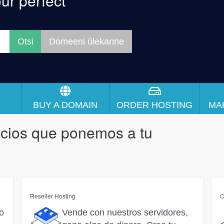
ur perfect
BUY A DOMAIN
ORDER HOSTING
MA
icios que ponemos a tu
Reseller Hosting
C
o
Vende con nuestros servidores,