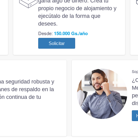
gana algo de dinero. Crea tu
propio negocio de alojamiento y
ejecútalo de la forma que
desees.
Desde:
150.000 Gs./año
Solicitar
Sop
¿C
 seguridad robusta y
Me
anes de respaldo en la
pe
ón continua de tu
di