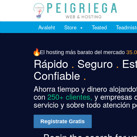
Avaleht
Store
Teated
Teadmist
El hosting más barato del mercado
35.
Rápido
.
Seguro
.
Es
Confiable
.
Ahorra tiempo y dinero alojan
con
250+ clientes,
y empresas q
servicio y sobre todo atención p
Registrate Gratis