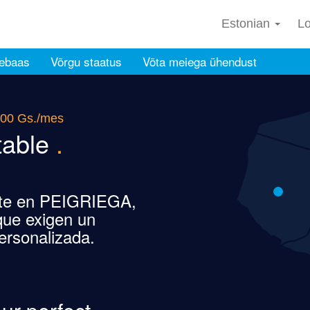
Estonian
Lo
ebaas
Võrgu staatus
Võta meiega ühendust
000 Gs./mes
table
.
dote en PEIGRIEGA,
ue exigen un
ersonalizada.