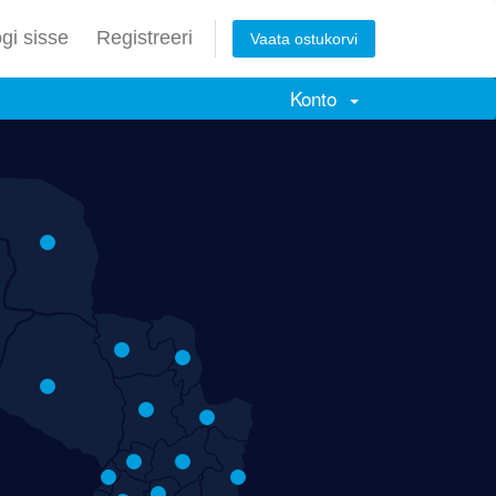
gi sisse
Registreeri
Vaata ostukorvi
Konto