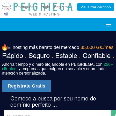
Português
Login
Registrar
Visualizar carrinho
Alte
nav
El hosting más barato del mercado
35.000 Gs./mes
Rápido
.
Seguro
.
Estable
.
Confiable
.
Ahorra tiempo y dinero alojandote en PEIGRIEGA, con
250+
clientes,
y empresas que exigen un servicio y sobre todo
atención personalizada.
Registrate Gratis
Comece a busca por seu nome de
domínio perfeito ...